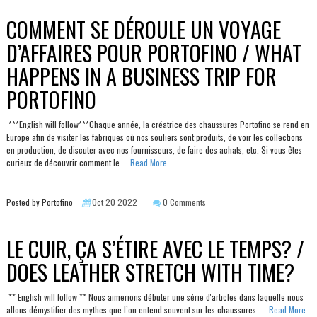
COMMENT SE DÉROULE UN VOYAGE
D’AFFAIRES POUR PORTOFINO / WHAT
HAPPENS IN A BUSINESS TRIP FOR
PORTOFINO
***English will follow***Chaque année, la créatrice des chaussures Portofino se rend en
Europe afin de visiter les fabriques où nos souliers sont produits, de voir les collections
en production, de discuter avec nos fournisseurs, de faire des achats, etc. Si vous êtes
curieux de découvrir comment le
... Read More
Posted by Portofino
Oct 20 2022
0 Comments
LE CUIR, ÇA S’ÉTIRE AVEC LE TEMPS? /
DOES LEATHER STRETCH WITH TIME?
** English will follow ** Nous aimerions débuter une série d'articles dans laquelle nous
allons démystifier des mythes que l’on entend souvent sur les chaussures.
... Read More