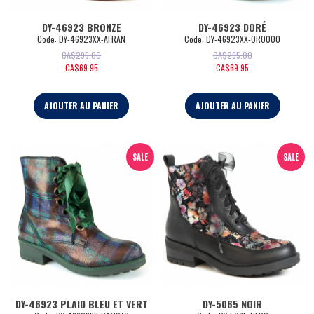
DY-46923 BRONZE
DY-46923 DORÉ
Code:
 DY-46923XX-AFRAN
Code:
 DY-46923XX-ORO000
CA$
295.00
CA$
295.00
CA$
69.95
CA$
69.95
AJOUTER AU PANIER
AJOUTER AU PANIER
SALE
SALE
DY-46923 PLAID BLEU ET VERT
DY-5065 NOIR