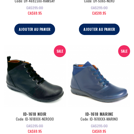
Code:
 DY-46923XX-RAMSAY
Code:
 DY-5065-NERO
CA$
295.00
CA$
295.00
CA$
69.95
CA$
99.95
AJOUTER AU PANIER
AJOUTER AU PANIER
SALE
SALE
ID-1618 NOIR
ID-1618 MARINE
Code:
 ID-1618XXX-NERO00
Code:
 ID-1618XXX-MARINO
CA$
295.00
CA$
295.00
CA$
69.95
CA$
69.95