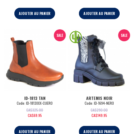
AJOUTER AU PANIER
AJOUTER AU PANIER
SALE
SALE
ID-1813 TAN
ARTEMIS NOIR
Code:
 ID-1813XXX-CUERO
Code:
 ID-1694-NERO
CA$
325.00
CA$
290.00
CA$
69.95
CA$
149.95
AJOUTER AU PANIER
AJOUTER AU PANIER