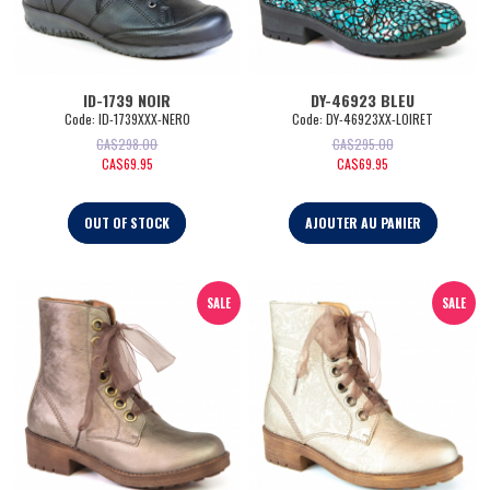
ID-1739 NOIR
DY-46923 BLEU
Code:
 ID-1739XXX-NERO
Code:
 DY-46923XX-LOIRET
CA$
298.00
CA$
295.00
CA$
69.95
CA$
69.95
OUT OF STOCK
AJOUTER AU PANIER
SALE
SALE