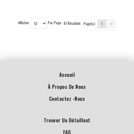
Afficher
Par Page
61 Résultats
Page(s):
1
>
Accueil
À Propos De Nous
Contactez -nous
Trouver Un Détaillant
FAQ