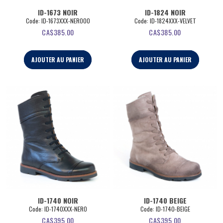
ID-1673 NOIR
ID-1824 NOIR
Code:
 ID-1673XXX-NERO00
Code:
 ID-1824XXX-VELVET
CA$
385.00
CA$
385.00
AJOUTER AU PANIER
AJOUTER AU PANIER
ID-1740 NOIR
ID-1740 BEIGE
Code:
 ID-1740XXX-NERO
Code:
 ID-1740-BEIGE
CA$
395.00
CA$
395.00