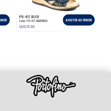
PO-417 BLEU
ANIER
AJOUTER AU PANIER
Code:
PO-417-MARINHO
CA$
175.00