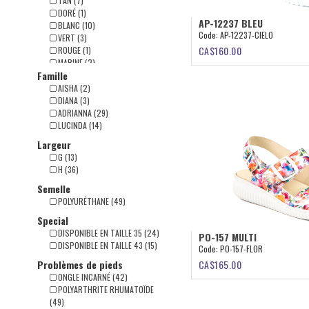
TAN (7)
DORÉ (1)
AP-12237 BLEU
BLANC (10)
Code:
AP-12237-CIELO
VERT (3)
CA$
160.00
ROUGE (1)
MARINE (2)
Famille
BLEU (13)
BEIGE (2)
AISHA (2)
NOIR (11)
DIANA (3)
ADRIANNA (29)
LUCINDA (14)
Largeur
G (13)
H (36)
Semelle
POLYURÉTHANE (49)
Special
DISPONIBLE EN TAILLE 35 (24)
PO-157 MULTI
DISPONIBLE EN TAILLE 43 (15)
Code:
PO-157-FLOR
CA$
165.00
Problèmes de pieds
ONGLE INCARNÉ (42)
POLYARTHRITE RHUMATOÏDE
(49)