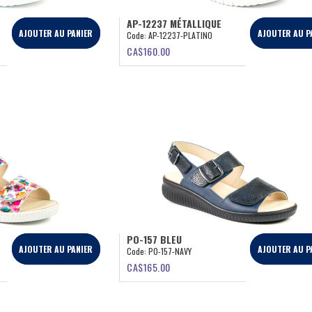
AP-12237 MÉTALLIQUE
AJOUTER AU PANIER
AJOUTER AU P
Code:
AP-12237-PLATINO
CA$
160.00
PO-157 BLEU
AJOUTER AU PANIER
AJOUTER AU P
Code:
PO-157-NAVY
CA$
165.00