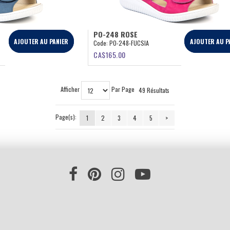
PO-248 ROSE
AJOUTER AU PANIER
AJOUTER AU P
Code:
PO-248-FUCSIA
CA$
165.00
Afficher
Par Page
49 Résultats
Page(s):
1
2
3
4
5
>