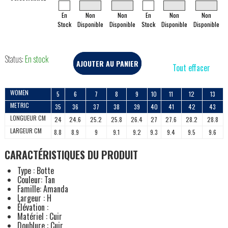
En
Non
Non
En
Non
Non
Stock
Disponible
Disponible
Stock
Disponible
Disponible
Status:
En stock
AJOUTER AU PANIER
Tout effacer
WOMEN
5
6
7
8
9
10
11
12
13
METRIC
35
36
37
38
39
40
41
42
43
LONGUEUR CM
24
24.6
25.2
25.8
26.4
27
27.6
28.2
28.8
LARGEUR CM
8.8
8.9
9
9.1
9.2
9.3
9.4
9.5
9.6
CARACTÉRISTIQUES DU PRODUIT
Type : Botte
Couleur: Tan
Famille: Amanda
Largeur : H
Élévation :
Matériel : Cuir
Doublure : Cuir