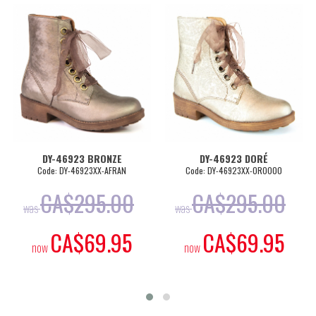
DY-46923 BRONZE
DY-46923 DORÉ
Code: DY-46923XX-AFRAN
Code: DY-46923XX-ORO000
CA$
295.00
CA$
295.00
was
was
CA$
69.95
CA$
69.95
now
now