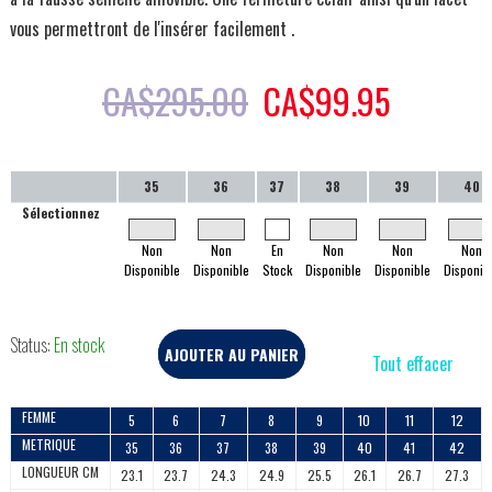
vous permettront de l'insérer facilement .
CA$
295.00
CA$
99.95
35
36
37
38
39
40
Sélectionnez
Non
Non
En
Non
Non
Non
Disponible
Disponible
Stock
Disponible
Disponible
Disponib
Status:
En stock
AJOUTER AU PANIER
Tout effacer
FEMME
5
6
7
8
9
10
11
12
METRIQUE
35
36
37
38
39
40
41
42
LONGUEUR CM
23.1
23.7
24.3
24.9
25.5
26.1
26.7
27.3