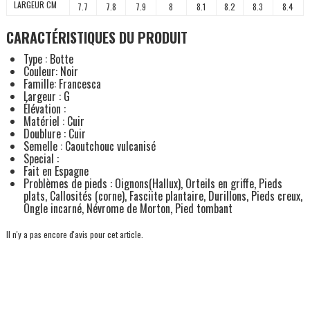
LARGEUR CM
7.7
7.8
7.9
8
8.1
8.2
8.3
8.4
CARACTÉRISTIQUES DU PRODUIT
Type : Botte
Couleur: Noir
Famille: Francesca
Largeur : G
Élévation :
Matériel : Cuir
Doublure : Cuir
Semelle : Caoutchouc vulcanisé
Special :
Fait en Espagne
Problèmes de pieds : Oignons(Hallux), Orteils en griffe, Pieds
plats, Callosités (corne), Fasciite plantaire, Durillons, Pieds creux,
Ongle incarné, Névrome de Morton, Pied tombant
Il n'y a pas encore d'avis pour cet article.