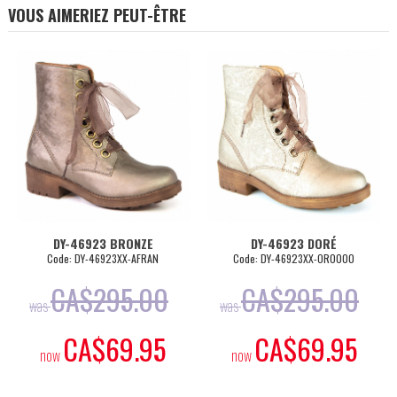
VOUS AIMERIEZ PEUT-ÊTRE
DY-46923 BRONZE
DY-46923 DORÉ
Code: DY-46923XX-AFRAN
Code: DY-46923XX-ORO000
CA$
295.00
CA$
295.00
was
was
CA$
69.95
CA$
69.95
now
now