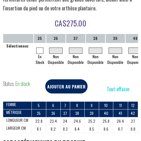
l'insertion du pied ou de votre orthèse plantaire.
CA$
275.00
35
36
37
38
39
40
Sélectionnez
En
Non
Non
Non
Non
Non
Stock
Disponible
Disponible
Disponible
Disponible
Disponib
Status:
En stock
AJOUTER AU PANIER
Tout effacer
FEMME
5
6
7
8
9
10
11
12
MÉTRIQUE
35
36
37
38
39
40
41
42
LONGUEUR CM
22.8
23.4
24
24.6
25.2
25.8
26.4
27
LARGEUR CM
8.1
8.2
8.3
8.4
8.5
8.6
8.7
8.8