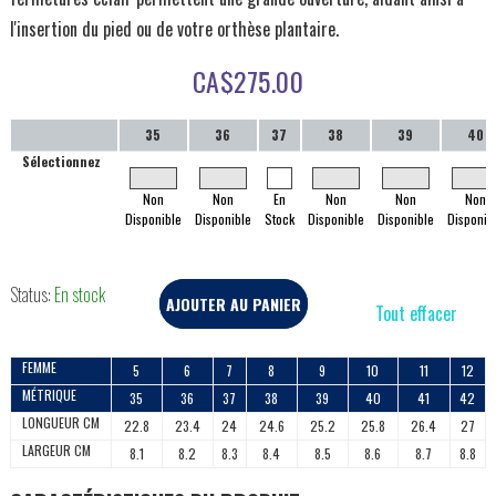
l'insertion du pied ou de votre orthèse plantaire.
CA$
275.00
35
36
37
38
39
40
Sélectionnez
Non
Non
En
Non
Non
Non
Disponible
Disponible
Stock
Disponible
Disponible
Disponib
Status:
En stock
AJOUTER AU PANIER
Tout effacer
FEMME
5
6
7
8
9
10
11
12
MÉTRIQUE
35
36
37
38
39
40
41
42
LONGUEUR CM
22.8
23.4
24
24.6
25.2
25.8
26.4
27
LARGEUR CM
8.1
8.2
8.3
8.4
8.5
8.6
8.7
8.8