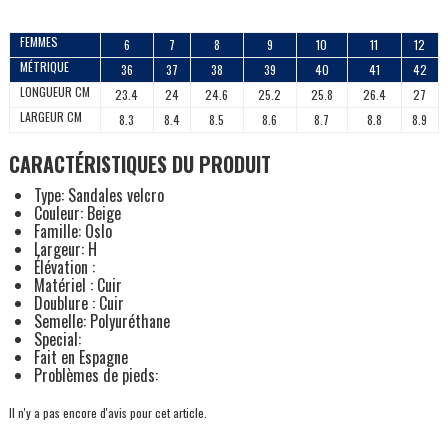
FEMMES
6
7
8
9
10
11
12
MÉTRIQUE
36
37
38
39
40
41
42
LONGUEUR CM
23.4
24
24.6
25.2
25.8
26.4
27
LARGEUR CM
8.3
8.4
8.5
8.6
8.7
8.8
8.9
CARACTÉRISTIQUES DU PRODUIT
Type: Sandales velcro
Couleur: Beige
Famille: Oslo
Largeur: H
Élévation :
Matériel : Cuir
Doublure : Cuir
Semelle: Polyuréthane
Special:
Fait en Espagne
Problèmes de pieds:
Il n'y a pas encore d'avis pour cet article.