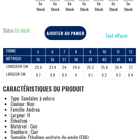
En
En
En
En
En
En
En
Stock
Stock
Stock
Stock
Stock
Stock
Stock
Status:
En stock
AJOUTER AU PANIER
Tout effacer
FEMME
5
6
7
8
9
10
11
12
MÉTRIQUE
35
36
37
38
39
40
41
42
LONGUEUR CM
22.8
23.4
24
24.6
25.2
25.8
26.4
27
LARGEUR CM
8.7
8.8
8.9
9
9.1
9.2
9.3
9.4
CARACTÉRISTIQUES DU PRODUIT
Type: Sandales à velcro
Couleur: Noir
Famille: Andrea
Largeur: H
Élévation :
Matériel : Cuir
Doublure : Cuir
Semelle: Éthylène-acétate de vinyle (EVA)