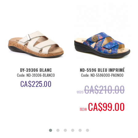
DY-39306 BLANC
ND-5596 BLEU IMPRIMÉ
Code: ND-39306-BLANCO
Code: ND-5596000-PAON00
CA$
225.00
CA$
210.00
was
CA$
99.00
now