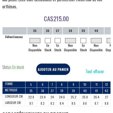
orthèses.
CA$
215.00
35
36
37
38
39
40
4
Sélectionnez
Non
En
En
Non
En
Non
No
Disponible
Stock
Stock
Disponible
Stock
Disponible
Dispo
Status:
En stock
AJOUTER AU PANIER
Tout effacer
FEMME
5
6
7
8
9
10
11
12
METRIQUE
35
36
37
38
39
40
41
42
LONGUEUR CM
22.8
23.4
24
24.6
25.2
25.8
26.4
27
LARGEUR CM
8.1
8.2
8.3
8.4
8.5
8.6
8.7
8.8