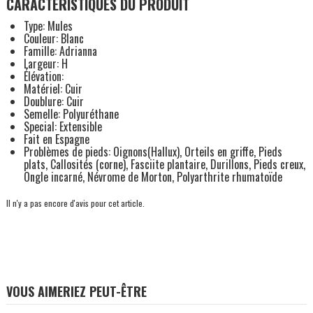
CARACTÉRISTIQUES DU PRODUIT
Type: Mules
Couleur: Blanc
Famille: Adrianna
Largeur: H
Élévation:
Matériel: Cuir
Doublure: Cuir
Semelle: Polyuréthane
Special: Extensible
Fait en Espagne
Problèmes de pieds: Oignons(Hallux), Orteils en griffe, Pieds
plats, Callosités (corne), Fasciite plantaire, Durillons, Pieds creux,
Ongle incarné, Névrome de Morton, Polyarthrite rhumatoïde
Il n'y a pas encore d'avis pour cet article.
VOUS AIMERIEZ PEUT-ÊTRE