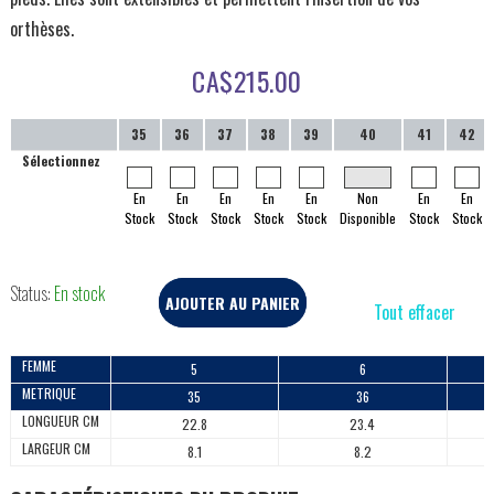
orthèses.
CA$
215.00
35
36
37
38
39
40
41
42
Sélectionnez
En
En
En
En
En
Non
En
En
Stock
Stock
Stock
Stock
Stock
Disponible
Stock
Stock
Status:
En stock
AJOUTER AU PANIER
Tout effacer
FEMME
5
6
METRIQUE
35
36
LONGUEUR CM
22.8
23.4
LARGEUR CM
8.1
8.2