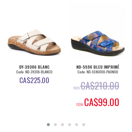
DY-39306 BLANC
ND-5596 BLEU IMPRIMÉ
Code: ND-39306-BLANCO
Code: ND-5596000-PAON00
CA$
225.00
CA$
210.00
was
CA$
99.00
now