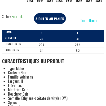
Stock
Stock
Stock
Stock
Stock
Stock
Stock
Stock
Status:
En stock
AJOUTER AU PANIER
Tout effacer
FEMME
5
6
METRIQUE
35
36
LONGUEUR CM
22.8
23.4
LARGEUR CM
8.1
8.2
CARACTÉRISTIQUES DU PRODUIT
Type: Mules
Couleur: Noir
Famille: Adrianna
Largeur: H
Élévation:
Matériel: Cuir
Doublure: Cuir
Semelle: Éthylène-acétate de vinyle (EVA)
Special: