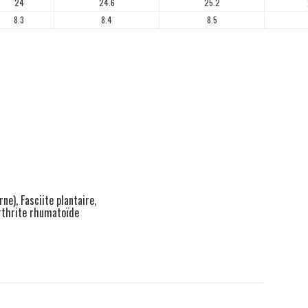
24
24.6
25.2
8.3
8.4
8.5
ne), Fasciite plantaire,
arthrite rhumatoïde