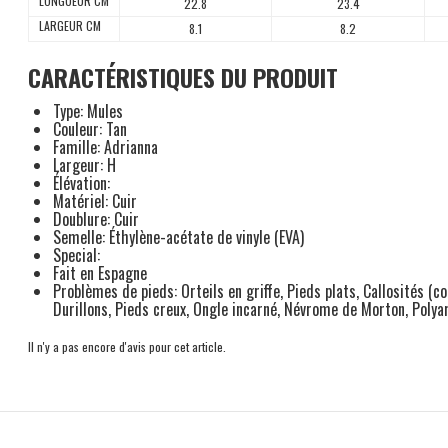
LONGUEUR CM
22.8
23.4
LARGEUR CM
8.1
8.2
CARACTÉRISTIQUES DU PRODUIT
Type: Mules
Couleur: Tan
Famille: Adrianna
Largeur: H
Élévation:
Matériel: Cuir
Doublure: Cuir
Semelle: Éthylène-acétate de vinyle (EVA)
Special:
Fait en Espagne
Problèmes de pieds: Orteils en griffe, Pieds plats, Callosités (cor
Durillons, Pieds creux, Ongle incarné, Névrome de Morton, Poly
Il n'y a pas encore d'avis pour cet article.