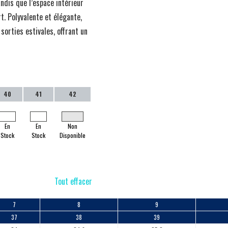
andis que l’espace intérieur
t. Polyvalente et élégante,
sorties estivales, offrant un
40
41
42
En
En
Non
Stock
Stock
Disponible
Tout effacer
7
8
9
37
38
39