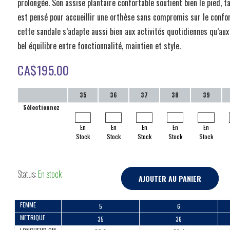
prolongée. Son assise plantaire confortable soutient bien le pied, t
est pensé pour accueillir une orthèse sans compromis sur le confor
cette sandale s’adapte aussi bien aux activités quotidiennes qu’aux 
bel équilibre entre fonctionnalité, maintien et style.
CA$
195.00
35
36
37
38
39
Sélectionnez
En
En
En
En
En
Stock
Stock
Stock
Stock
Stock
Status:
En stock
AJOUTER AU PANIER
FEMME
5
6
METRIQUE
35
36