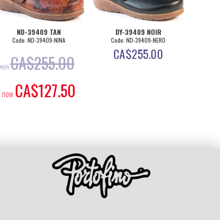
ND-39409 TAN
DY-39409 NOIR
ND
Code: ND-39409-NINA
Code: ND-39409-NERO
Code
CA$
255.00
CA$
255.00
C
was
was
CA$
127.50
now
now