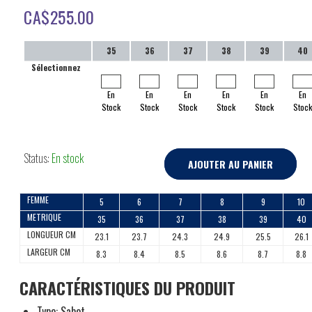
CA$
255.00
35
36
37
38
39
40
Sélectionnez
En
En
En
En
En
En
Stock
Stock
Stock
Stock
Stock
Stoc
Status:
En stock
AJOUTER AU PANIER
FEMME
5
6
7
8
9
10
METRIQUE
35
36
37
38
39
40
LONGUEUR CM
23.1
23.7
24.3
24.9
25.5
26.1
LARGEUR CM
8.3
8.4
8.5
8.6
8.7
8.8
CARACTÉRISTIQUES DU PRODUIT
Type: Sabot