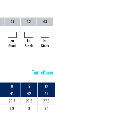
41
42
43
En
En
En
k
Stock
Stock
Stock
Tout effacer
11
12
13
41
42
43
26.7
27.3
27.9
8.9
9
9.1