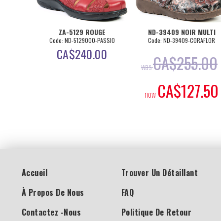
ZA-5129 ROUGE
ND-39409 NOIR MULTI
Code: ND-5129000-PASSIO
Code: ND-39409-CORAFLOR
CA$
240.00
CA$
255.00
was
CA$
127.50
now
Accueil
Trouver Un Détaillant
À Propos De Nous
FAQ
Contactez -nous
Politique De Retour