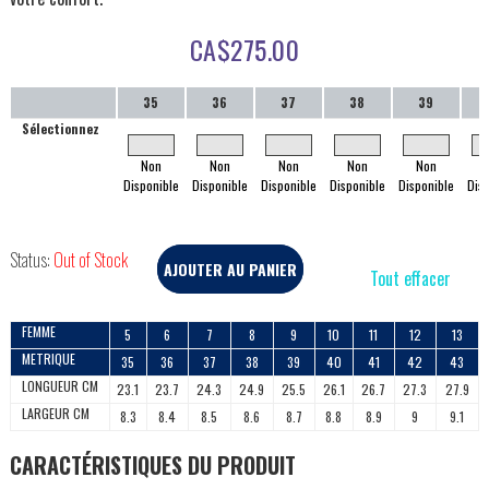
CA$
275.00
35
36
37
38
39
Sélectionnez
Non
Non
Non
Non
Non
Disponible
Disponible
Disponible
Disponible
Disponible
Dis
Status:
Out of Stock
AJOUTER AU PANIER
Tout effacer
FEMME
5
6
7
8
9
10
11
12
13
METRIQUE
35
36
37
38
39
40
41
42
43
LONGUEUR CM
23.1
23.7
24.3
24.9
25.5
26.1
26.7
27.3
27.9
LARGEUR CM
8.3
8.4
8.5
8.6
8.7
8.8
8.9
9
9.1
CARACTÉRISTIQUES DU PRODUIT