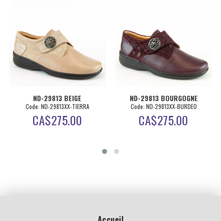
 BEIGE
ND-29813 BOURGOGNE
ND-29813 G
13XX-TIERRA
Code: ND-29813XX-BURDEO
Code: ND-29813XX
75.00
CA$
275.00
CA$
275
Accueil