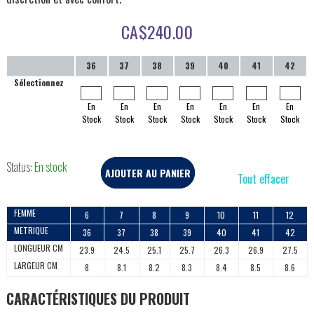
CA$
240.00
36
37
38
39
40
41
42
Sélectionnez
En
En
En
En
En
En
En
Stock
Stock
Stock
Stock
Stock
Stock
Stock
Status:
En stock
AJOUTER AU PANIER
Tout effacer
FEMME
6
7
8
9
10
11
12
METRIQUE
36
37
38
39
40
41
42
LONGUEUR CM
23.9
24.5
25.1
25.7
26.3
26.9
27.5
LARGEUR CM
8
8.1
8.2
8.3
8.4
8.5
8.6
CARACTÉRISTIQUES DU PRODUIT