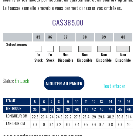
La fausse semelle amovible vous permet d'insérer vos orthèses.
CA$
385.00
35
36
37
38
39
40
Sélectionnez
En
En
Non
Non
Non
Non
Stock
Stock
Disponible
Disponible
Disponible
Disponible
Status:
En stock
AJOUTER AU PANIER
Tout effacer
FEMME
5
6
7
8
9
10
11
12
13
14
15
16
METRIQUE
35
36
37
38
39
40
41
42
43
44
45
46
LONGUEUR CM
22.8
23.4
24
24.6
27.2
27.8
28.4
29
29.6
30.2
30.8
31.4
LARGEUR CM
8.9
9
9.1
9.2
9.3
9.4
9.5
9.6
9.7
9.8
9.9
10