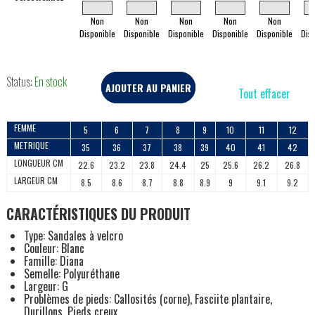
Non
Non
Non
Non
Non
Disponible
Disponible
Disponible
Disponible
Disponible
Dis
Status:
En stock
AJOUTER AU PANIER
Tout effacer
FEMME
5
6
7
8
9
10
11
12
METRIQUE
35
36
37
38
39
40
41
42
LONGUEUR CM
22.6
23.2
23.8
24.4
25
25.6
26.2
26.8
LARGEUR CM
8.5
8.6
8.7
8.8
8.9
9
9.1
9.2
CARACTÉRISTIQUES DU PRODUIT
Type: Sandales à velcro
Couleur: Blanc
Famille: Diana
Semelle: Polyuréthane
Largeur: G
Problèmes de pieds: Callosités (corne), Fasciite plantaire,
Durillons, Pieds creux