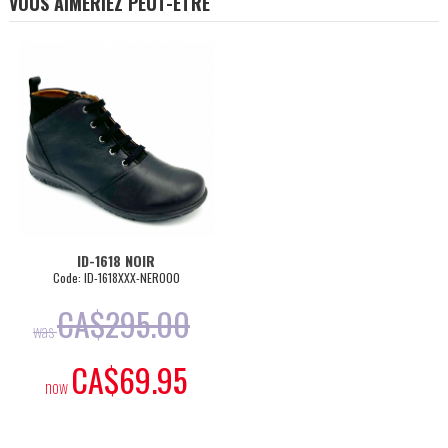
VOUS AIMERIEZ PEUT-ÊTRE
ID-1618 NOIR
Code: ID-1618XXX-NERO00
CA$
295.00
was
CA$
69.95
now