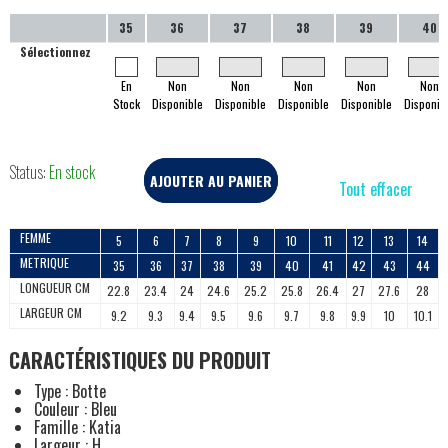
35
36
37
38
39
40
Sélectionnez
En
Non
Non
Non
Non
Non
Stock
Disponible
Disponible
Disponible
Disponible
Disponib
Status:
En stock
AJOUTER AU PANIER
Tout effacer
FEMME
5
6
7
8
9
10
11
12
13
14
METRIQUE
35
36
37
38
39
40
41
42
43
44
LONGUEUR CM
22.8
23.4
24
24.6
25.2
25.8
26.4
27
27.6
28
LARGEUR CM
9.2
9.3
9.4
9.5
9.6
9.7
9.8
9.9
10
10.1
CARACTÉRISTIQUES DU PRODUIT
Type : Botte
Couleur : Bleu
Famille : Katia
Largeur : H