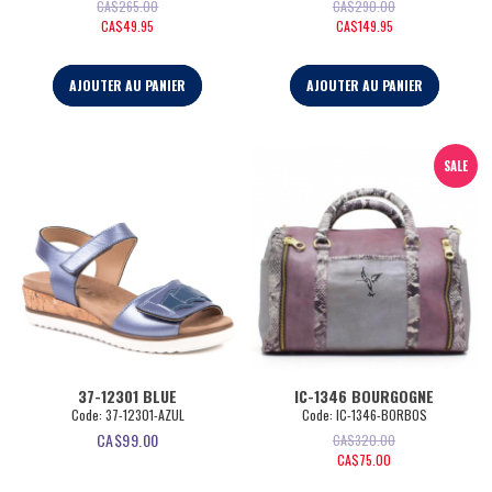
CA$
265.00
CA$
290.00
CA$
49.95
CA$
149.95
AJOUTER AU PANIER
AJOUTER AU PANIER
SALE
37-12301 BLUE
IC-1346 BOURGOGNE
Code:
 37-12301-AZUL
Code:
 IC-1346-BORBOS
CA$
99.00
CA$
320.00
CA$
75.00