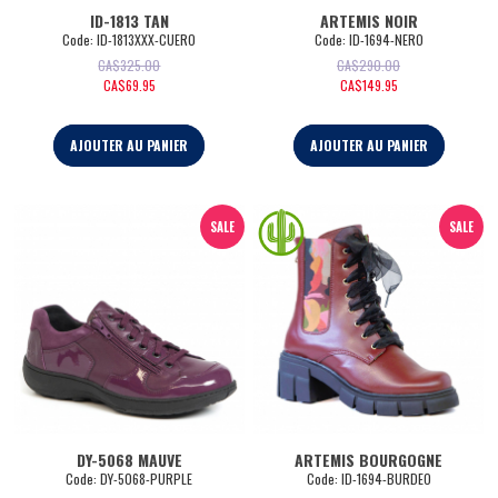
ID-1813 TAN
ARTEMIS NOIR
Code:
 ID-1813XXX-CUERO
Code:
 ID-1694-NERO
CA$
325.00
CA$
290.00
CA$
69.95
CA$
149.95
AJOUTER AU PANIER
AJOUTER AU PANIER
SALE
SALE
DY-5068 MAUVE
ARTEMIS BOURGOGNE
Code:
 DY-5068-PURPLE
Code:
 ID-1694-BURDEO