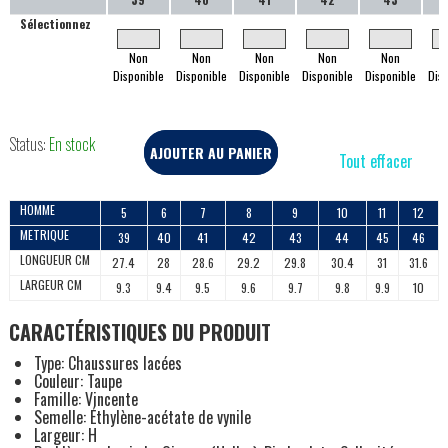
Sélectionnez
Non
Non
Non
Non
Non
Disponible
Disponible
Disponible
Disponible
Disponible
Dis
Status:
En stock
AJOUTER AU PANIER
Tout effacer
HOMME
5
6
7
8
9
10
11
12
METRIQUE
39
40
41
42
43
44
45
46
LONGUEUR CM
27.4
28
28.6
29.2
29.8
30.4
31
31.6
LARGEUR CM
9.3
9.4
9.5
9.6
9.7
9.8
9.9
10
CARACTÉRISTIQUES DU PRODUIT
Type: Chaussures lacées
Couleur: Taupe
Famille: Vincente
Semelle: Éthylène-acétate de vynile
Largeur: H