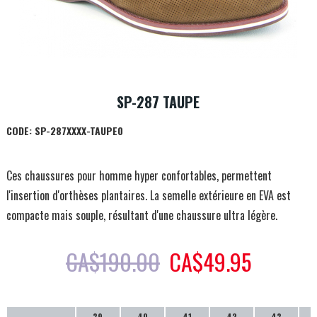
SP-287 TAUPE
CODE:
SP-287XXXX-TAUPE0
Ces chaussures pour homme hyper confortables, permettent
l'insertion d'orthèses plantaires. La semelle extérieure en EVA est
compacte mais souple, résultant d'une chaussure ultra légère.
CA$
190.00
CA$
49.95
39
40
41
42
43