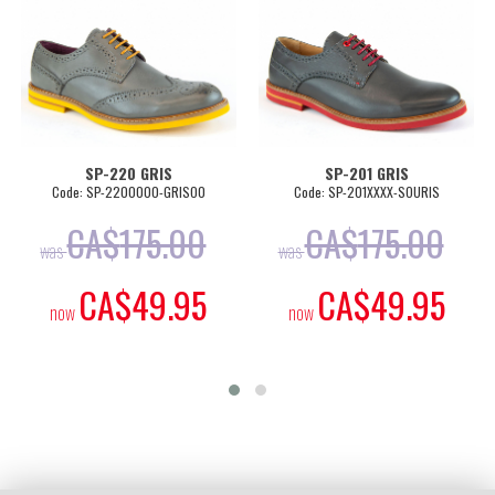
SP-220 GRIS
SP-201 GRIS
de: SP-2200000-GRISO0
Code: SP-201XXXX-SOURIS
Code:
CA$
175.00
CA$
175.00
C
was
was
CA$
49.95
CA$
49.95
w
now
now