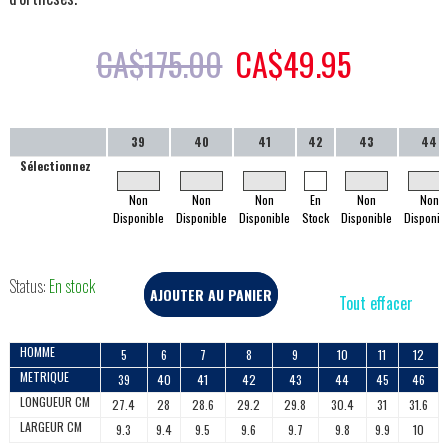
CA$
175.00
CA$
49.95
39
40
41
42
43
44
Sélectionnez
Non
Non
Non
En
Non
Non
Disponible
Disponible
Disponible
Stock
Disponible
Disponib
Status:
En stock
AJOUTER AU PANIER
Tout effacer
HOMME
5
6
7
8
9
10
11
12
METRIQUE
39
40
41
42
43
44
45
46
LONGUEUR CM
27.4
28
28.6
29.2
29.8
30.4
31
31.6
LARGEUR CM
9.3
9.4
9.5
9.6
9.7
9.8
9.9
10