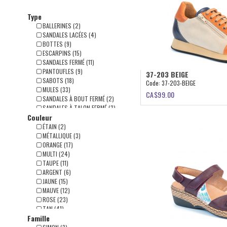
Type
BALLERINES (2)
SANDALES LACÉES (4)
BOTTES (9)
ESCARPINS (15)
SANDALES FERMÉ (11)
PANTOUFLES (9)
37-203 BEIGE
SABOTS (18)
Code:
37-203-BEIGE
MULES (33)
CA$
99.00
SANDALES À BOUT FERMÉ (2)
SANDALES À TALON FERMÉ (3)
Couleur
FLÂNEUR (37)
CHAUSSURES LACÉES (212)
ÉTAIN (2)
CHAUSSURES À VELCRO (50)
MÉTALLIQUE (3)
MARY-JANE (62)
ORANGE (17)
BOTTES (311)
MULTI (24)
SANDALES À VELCRO (213)
TAUPE (11)
ARGENT (6)
JAUNE (15)
MAUVE (12)
ROSE (23)
TAN (41)
Famille
DORÉ (17)
BLANC (57)