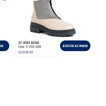
37-8193 BEIGE
OCK
AJOUTER AU PANIER
Code:
37-8193-SKIN
CA$
199.00