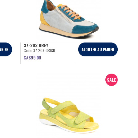
37-203 GREY
ANIER
AJOUTER AU PANIER
Code:
37-203-GRISO
CA$
99.00
SALE