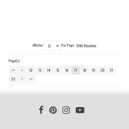
Afficher
Par Page
1086 Résultats
Page(s):
<<
<
12
13
14
15
16
17
18
19
20
21
22
>
>>