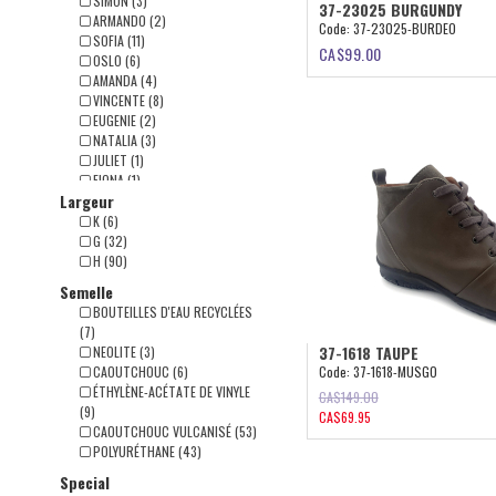
SIMON (3)
37-23025 BURGUNDY
BRUN (40)
ARMANDO (2)
Code:
37-23025-BURDEO
VERT (69)
SOFIA (11)
CA$
99.00
ROUGE (44)
OSLO (6)
MARINE (5)
AMANDA (4)
GRIS (21)
VINCENTE (8)
BLEU (123)
EUGENIE (2)
BEIGE (59)
NATALIA (3)
BOURGOGNE (94)
JULIET (1)
NOIR (153)
FIONA (1)
Largeur
CARLA (6)
REBECCA (1)
K (6)
TATIANA (4)
G (32)
ATHENA (1)
H (90)
VALENTINA (1)
Semelle
DIANA (2)
BOUTEILLES D'EAU RECYCLÉES
CHARLOTTE (1)
(7)
SYLVIA (4)
37-1618 TAUPE
NEOLITE (3)
KATIA (9)
Code:
37-1618-MUSGO
CAOUTCHOUC (6)
DIANE (1)
ÉTHYLÈNE-ACÉTATE DE VINYLE
CA$
149.00
TERRY (1)
(9)
CA$
69.95
SELINA (22)
CAOUTCHOUC VULCANISÉ (53)
FRANCESCA (8)
POLYURÉTHANE (43)
LEAH (1)
D-YOU (15)
Special