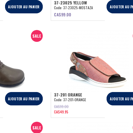
37-23025 YELLOW
AJOUTER AU PANIER
AJOUTER AU P
Code:
37-23025-MOSTAZA
CA$
99.00
SALE
37-201 ORANGE
AJOUTER AU PANIER
AJOUTER AU P
Code:
37-201-ORANGE
CA$
99.00
CA$
49.95
SALE