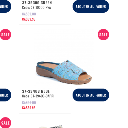
37-39300 GREEN
ANIER
AJOUTER AU PANIER
Code:
37-39300-PEA
CA$
99.00
CA$
69.95
SALE
SALE
37-39403 BLUE
ANIER
AJOUTER AU PANIER
Code:
37-39403-CAPRI
CA$
99.00
CA$
69.95
SALE