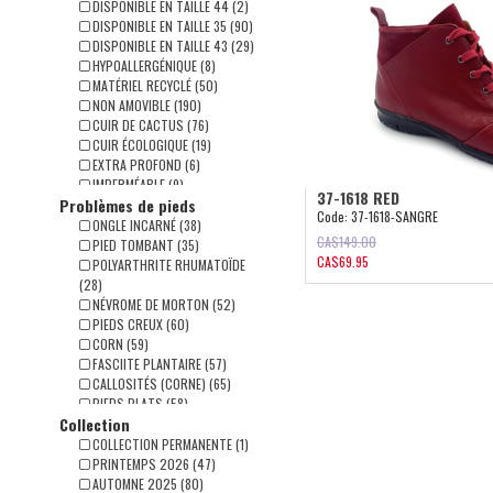
ADRIANNA (10)
DISPONIBLE EN TAILLE 44 (2)
LUCINDA (1)
DISPONIBLE EN TAILLE 35 (90)
LAURA (7)
DISPONIBLE EN TAILLE 43 (29)
ADELINE (10)
HYPOALLERGÉNIQUE (8)
MATÉRIEL RECYCLÉ (50)
NON AMOVIBLE (190)
CUIR DE CACTUS (76)
CUIR ÉCOLOGIQUE (19)
EXTRA PROFOND (6)
IMPERMÉABLE (9)
37-1618 RED
Problèmes de pieds
GRANDE OUVERTURE (8)
Code:
37-1618-SANGRE
EXTENSIBLE (96)
ONGLE INCARNÉ (38)
CA$
149.00
PIED TOMBANT (35)
CA$
69.95
POLYARTHRITE RHUMATOÏDE
(28)
NÉVROME DE MORTON (52)
PIEDS CREUX (60)
CORN (59)
FASCIITE PLANTAIRE (57)
CALLOSITÉS (CORNE) (65)
PIEDS PLATS (58)
Collection
ORTEILS EN GRIFFE (42)
OIGNONS(HALLUX) (43)
COLLECTION PERMANENTE (1)
PRINTEMPS 2026 (47)
AUTOMNE 2025 (80)