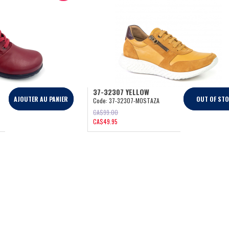
37-32307 YELLOW
AJOUTER AU PANIER
OUT OF ST
Code:
37-32307-MOSTAZA
CA$
99.00
CA$
49.95