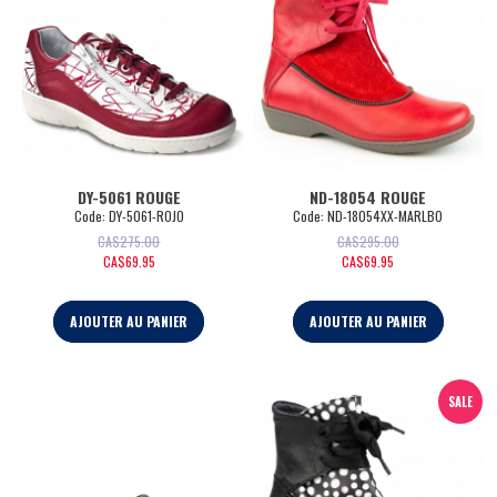
DY-5061 ROUGE
ND-18054 ROUGE
Code:
 DY-5061-ROJO
Code:
 ND-18054XX-MARLBO
CA$
275.00
CA$
295.00
CA$
69.95
CA$
69.95
AJOUTER AU PANIER
AJOUTER AU PANIER
SALE