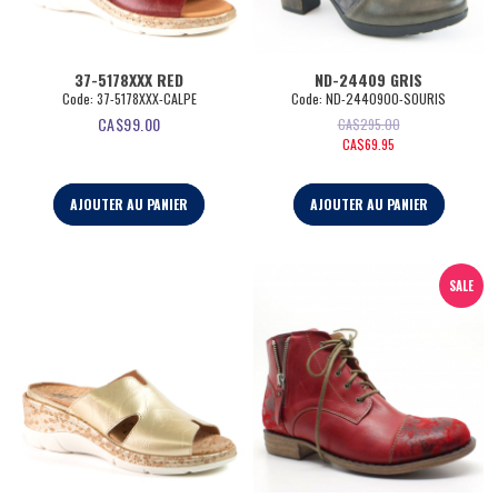
37-5178XXX RED
ND-24409 GRIS
Code:
 37-5178XXX-CALPE
Code:
 ND-2440900-SOURIS
CA$
99.00
CA$
295.00
CA$
69.95
AJOUTER AU PANIER
AJOUTER AU PANIER
SALE