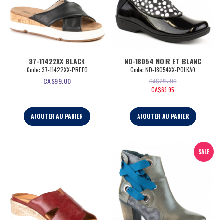
37-11422XX BLACK
ND-18054 NOIR ET BLANC
Code:
 37-11422XX-PRETO
Code:
 ND-18054XX-POLKA0
CA$
99.00
CA$
295.00
CA$
69.95
AJOUTER AU PANIER
AJOUTER AU PANIER
SALE