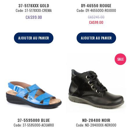
37-5178XXX GOLD
DY-46550 ROUGE
Code:
 37-5178XXX-CREMA
Code:
 DY-4655000-ROJO00
CA$
99.00
CA$
245.00
CA$
99.00
AJOUTER AU PANIER
AJOUTER AU PANIER
SALE
37-5595000 BLUE
ND-28400 NOIR
Code:
 37-5595000-ACUARIO
Code:
 ND-28400XX-NERO00