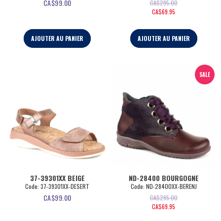
CA$
99.00
CA$
295.00
CA$
69.95
AJOUTER AU PANIER
AJOUTER AU PANIER
SALE
37-39301XX BEIGE
ND-28400 BOURGOGNE
Code:
 37-39301XX-DESERT
Code:
 ND-28400XX-BERENJ
CA$
99.00
CA$
295.00
CA$
69.95