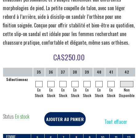
morphologies de pied. La petite coupelle de talon, avec son léger
rebord à l’arrière, aide à disislip-on sandalr l’orthèse pour une
finition soignée. Conçue pour offrir stabilité et bien-être au quotidien,
cette slip-on sandal est idéale pour les femmes recherchant une
chaussure pratique, confortable et élégante, même sans orthèses.
CA$
250.00
35
36
37
38
39
40
41
42
Sélectionnez
En
En
En
En
En
En
En
Non
Stock
Stock
Stock
Stock
Stock
Stock
Stock
Disponible
Status:
En stock
AJOUTER AU PANIER
Tout effacer
FEMME
5
6
7
8
9
10
11
12