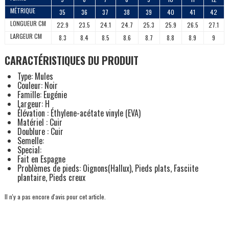
MÉTRIQUE
35
36
37
38
39
40
41
42
LONGUEUR CM
22.9
23.5
24.1
24.7
25.3
25.9
26.5
27.1
LARGEUR CM
8.3
8.4
8.5
8.6
8.7
8.8
8.9
9
CARACTÉRISTIQUES DU PRODUIT
Type: Mules
Couleur: Noir
Famille: Eugénie
Largeur: H
Élévation : Éthylene-acétate vinyle (EVA)
Matériel : Cuir
Doublure : Cuir
Semelle:
Special:
Fait en Espagne
Problèmes de pieds: Oignons(Hallux), Pieds plats, Fasciite
plantaire, Pieds creux
Il n'y a pas encore d'avis pour cet article.