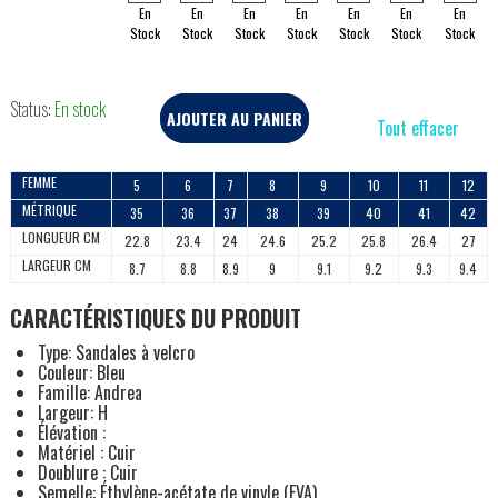
En
En
En
En
En
En
En
Stock
Stock
Stock
Stock
Stock
Stock
Stock
Status:
En stock
AJOUTER AU PANIER
Tout effacer
FEMME
5
6
7
8
9
10
11
12
MÉTRIQUE
35
36
37
38
39
40
41
42
LONGUEUR CM
22.8
23.4
24
24.6
25.2
25.8
26.4
27
LARGEUR CM
8.7
8.8
8.9
9
9.1
9.2
9.3
9.4
CARACTÉRISTIQUES DU PRODUIT
Type: Sandales à velcro
Couleur: Bleu
Famille: Andrea
Largeur: H
Élévation :
Matériel : Cuir
Doublure : Cuir
Semelle: Éthylène-acétate de vinyle (EVA)