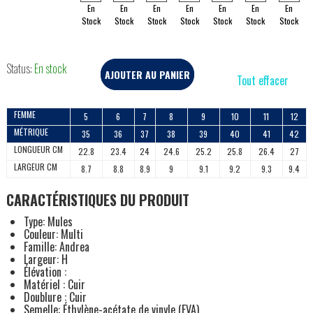
En
En
En
En
En
En
En
Stock
Stock
Stock
Stock
Stock
Stock
Stock
Status:
En stock
AJOUTER AU PANIER
Tout effacer
FEMME
5
6
7
8
9
10
11
12
MÉTRIQUE
35
36
37
38
39
40
41
42
LONGUEUR CM
22.8
23.4
24
24.6
25.2
25.8
26.4
27
LARGEUR CM
8.7
8.8
8.9
9
9.1
9.2
9.3
9.4
CARACTÉRISTIQUES DU PRODUIT
Type: Mules
Couleur: Multi
Famille: Andrea
Largeur: H
Élévation :
Matériel : Cuir
Doublure : Cuir
Semelle: Éthylène-acétate de vinyle (EVA)