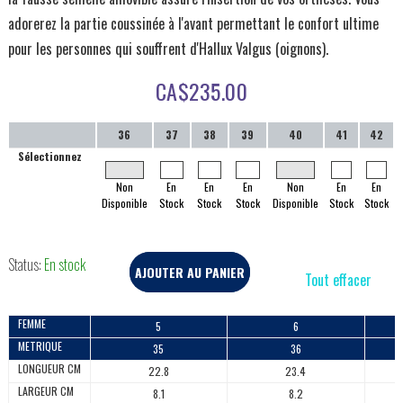
adorerez la partie coussinée à l'avant permettant le confort ultime
pour les personnes qui souffrent d'Hallux Valgus (oignons).
CA$
235.00
36
37
38
39
40
41
42
Sélectionnez
Non
En
En
En
Non
En
En
Disponible
Stock
Stock
Stock
Disponible
Stock
Stock
Status:
En stock
AJOUTER AU PANIER
Tout effacer
FEMME
5
6
METRIQUE
35
36
LONGUEUR CM
22.8
23.4
LARGEUR CM
8.1
8.2